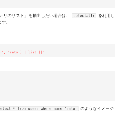
ナリのリスト」を抽出したい場合は、
を利用し
selectattr
ます。
=', 'sato') | list }}"
のようなイメージ
select * from users where name='sato'