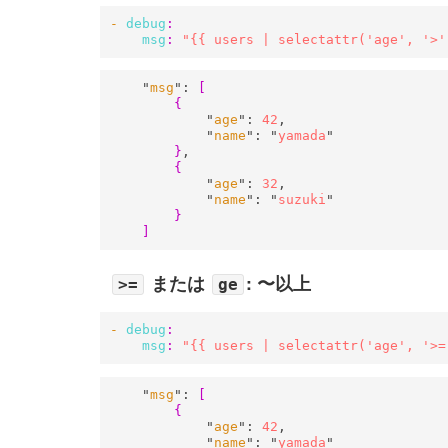
- 
debug
:
msg
:
"{{ users | selectattr('age', '>'
    "
msg
": 
[
{
            "
age
": 
42
,

            "
name
": "
yamada
"

}
,

{
            "
age
": 
32
,

            "
name
": "
suzuki
"

}
]
または
: 〜以上
>=
ge
- 
debug
:
msg
:
"{{ users | selectattr('age', '>=
    "
msg
": 
[
{
            "
age
": 
42
,

            "
name
": "
yamada
"
