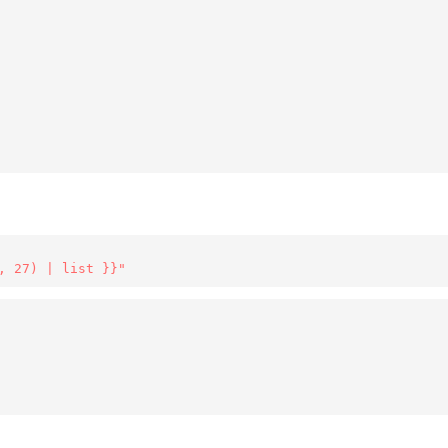
, 27) | list }}"