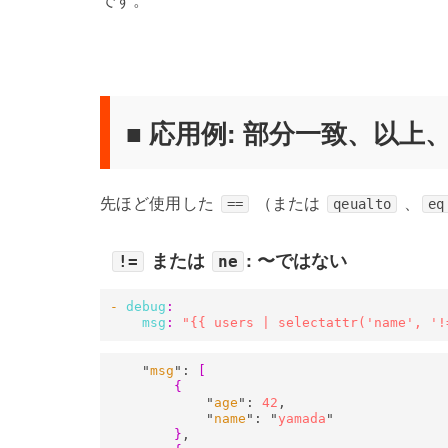
■ 応用例: 部分一致、以
先ほど使用した
（または
、
==
qeualto
eq
または
: 〜ではない
!=
ne
- 
debug
:
msg
:
"{{ users | selectattr('name', '!
    "
msg
": 
[
{
            "
age
": 
42
,

            "
name
": "
yamada
"

}
,
