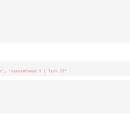
n', 'sssssatoooo') | list }}"