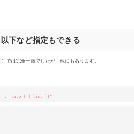
上、以下など指定もできる
）では完全一致でしたが、他にもあります。
=', 'sato') | list }}"