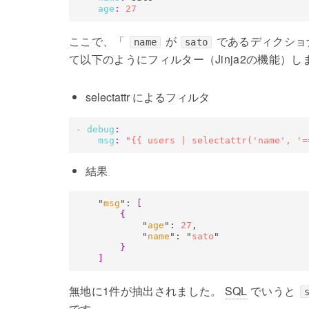
age
:
27
ここで、「
が
であるディクショ
name
sato
て以下のようにフィルター（Jinja2の機能）し
selectattr によるフィルタ
- 
debug
:
msg
:
"{{ users | selectattr('name', '=
結果
    "
msg
": 
[
{
            "
age
": 
27
,

            "
name
": "
sato
"

}
]
無地に1件が抽出されました。
SQL
でいうと
です。