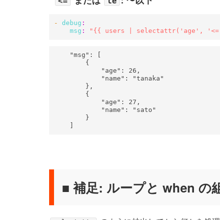
<=
le
- 
debug
:
msg
:
"{{ users | selectattr('age', '<=
    "msg": [

        {

            "age": 26,

            "name": "tanaka"

        },

        {

            "age": 27,

            "name": "sato"

        }

    ]
■ 補足: ループと when