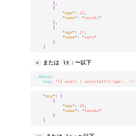
}
,

{
            "
age
": 
32
,

            "
name
": "
suzuki
"

}
,

{
            "
age
": 
27
,

            "
name
": "
sato
"

}
]
または
: 〜以下
<
lt
- 
debug
:
msg
:
"{{ users | selectattr('age', '<'
    "
msg
": 
[
{
            "
age
": 
26
,

            "
name
": "
tanaka
"

}
]
または
: 〜以下