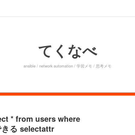
てくなべ
ansible / network automation / 学習メモ / 思考メモ
* from users where
 selectattr