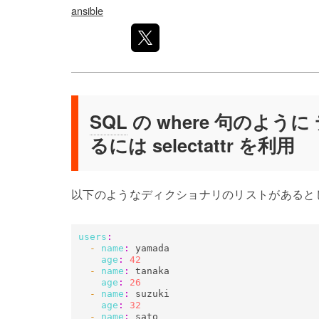
ansible
SQL
の where 句のよ
るには selectattr を利用
以下のようなディクショナリのリストがあると
users
:
- 
name
:
 yamada

age
:
42
- 
name
:
 tanaka

age
:
26
- 
name
:
 suzuki

age
:
32
- 
name
:
 sato
