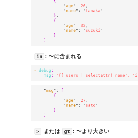
{
            "
age
": 
26
,

            "
name
": "
tanaka
"

}
,

{
            "
age
": 
32
,

            "
name
": "
suzuki
"

}
]
: 〜に含まれる
in
- 
debug
:
msg
:
"{{ users | selectattr('name', 'i
    "
msg
": 
[
{
            "
age
": 
27
,

            "
name
": "
sato
"

}
]
または
: 〜より大きい
>
gt