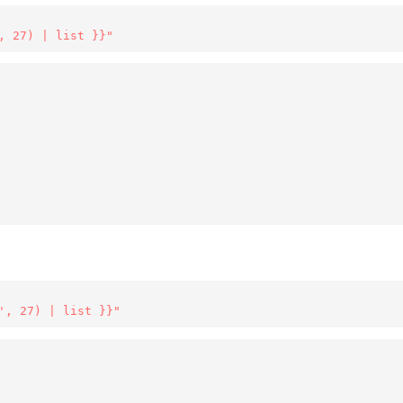
, 27) | list }}"
', 27) | list }}"